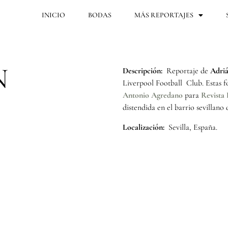
INICIO
BODAS
MÁS REPORTAJES
N
Descripción:
Reportaje de
Adri
Liverpool Football Club. Estas fo
Antonio Agredano
para
Revista
distendida en el barrio sevillano
Localización:
Sevilla, España.