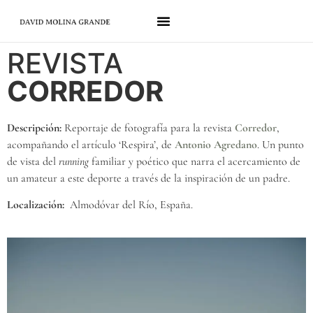
REVISTA
CORREDOR
Descripción:
Reportaje de fotografía para la revista
Corredor
,
acompañando el artículo ‘Respira’, de
Antonio Agredano
. Un punto
de vista del
running
familiar y poético que narra el acercamiento de
un amateur a este deporte a través de la inspiración de un padre.
Localización:
Almodóvar del Río, España.